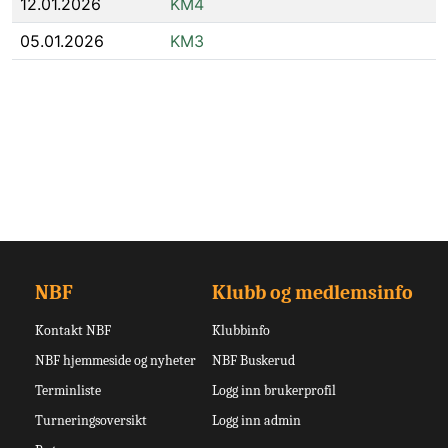
12.01.2026
KM4
05.01.2026
KM3
NBF
Klubb og medlemsinfo
Kontakt NBF
Klubbinfo
NBF hjemmeside og nyheter
NBF Buskerud
Terminliste
Logg inn brukerprofil
Turneringsoversikt
Logg inn admin