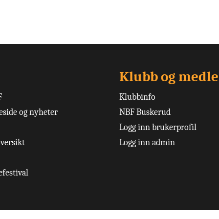
Klubb og medl
F
Klubbinfo
side og nyheter
NBF Buskerud
Logg inn brukerprofil
versikt
Logg inn admin
festival