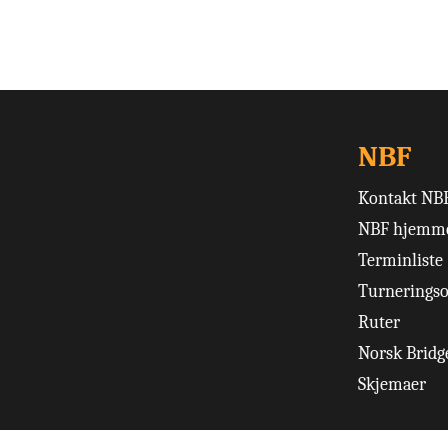
NBF
Kontakt NB
NBF hjemme
Terminliste
Turneringso
Ruter
Norsk Bridge
Skjemaer