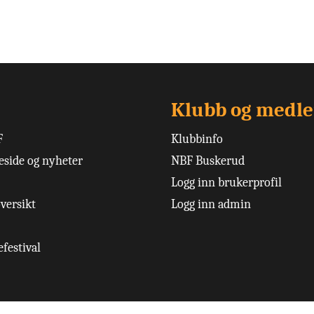
Klubb og medl
F
Klubbinfo
side og nyheter
NBF Buskerud
Logg inn brukerprofil
versikt
Logg inn admin
festival