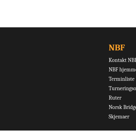
NBF
Kontakt NB
NBF hjemme
Terminliste
Turneringso
Ruter
Norsk Bridge
Skjemaer