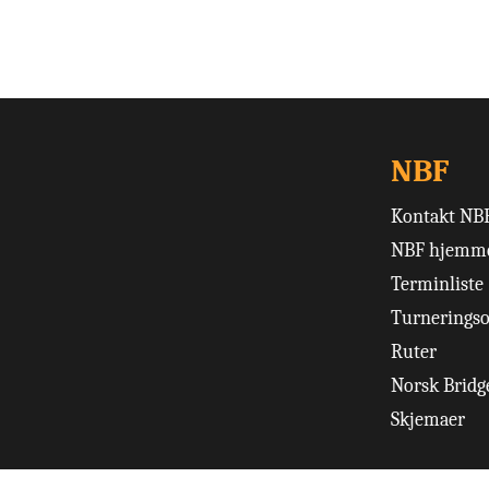
NBF
Kontakt NB
NBF hjemme
Terminliste
Turneringso
Ruter
Norsk Bridge
Skjemaer