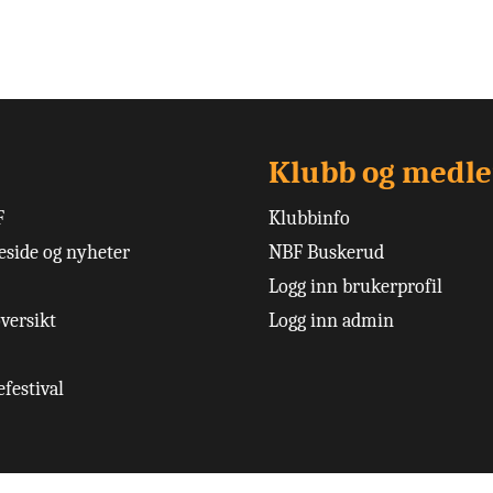
Klubb og medl
F
Klubbinfo
side og nyheter
NBF Buskerud
Logg inn brukerprofil
versikt
Logg inn admin
festival